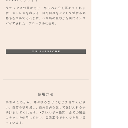
リラックス効果があり、慈しみの心を高めてくれま
す。ストレスを和らげ、自分自身をケアして愛する気
持ちを高めてくれます。バリ島の穏やかな風にインス
パイアされた、フローラルな香り。
O N L I N E S T O R E
使用方法
手首やこめかみ、耳の後ろなどになじませてくださ
い。自信を取り戻し、自分自身を愛して受け入れる手
助けをしてくれます。●アレルギー物質：全ての製品
にナッツを使用しており、製造工場でナッツを取り扱
っています。