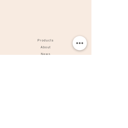
Products
About
News
Contact
Online Store
MADE BY YOKE
Made by yoga teachers, meditation teachers and wellness
practitioners.
SEALED WITH INTENTION
Our products are hand-crafted mindfully and sealed with
intention.