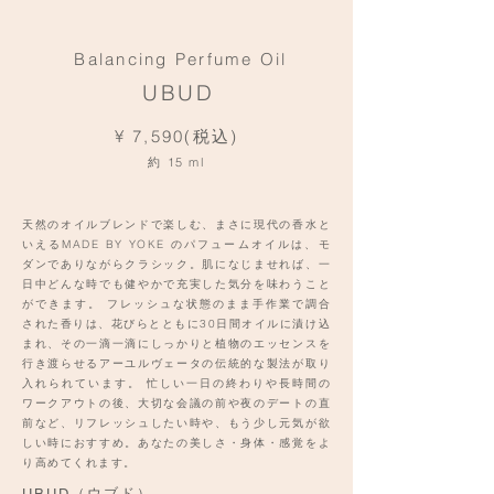
Balancing Perfume Oil
UBUD
¥ 7,590(税込)
約 15 ml
天然のオイルブレンドで楽しむ、まさに現代の香水と
いえるMADE BY YOKE のパフュームオイルは、モ
ダンでありながらクラシック。肌になじませれば、一
日中どんな時でも健やかで充実した気分を味わうこと
ができます。 フレッシュな状態のまま手作業で調合
された香りは、花びらとともに30日間オイルに漬け込
まれ、その一滴一滴にしっかりと植物のエッセンスを
行き渡らせるアーユルヴェータの伝統的な製法が取り
入れられています。 忙しい一日の終わりや長時間の
ワークアウトの後、大切な会議の前や夜のデートの直
前など、リフレッシュしたい時や、もう少し元気が欲
しい時におすすめ。あなたの美しさ・身体・感覚をよ
り高めてくれます。
UBUD（ウブド）