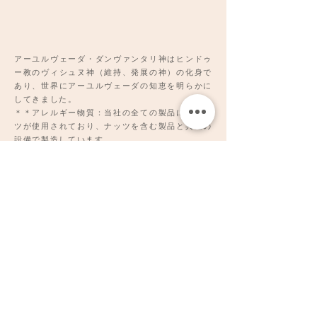
アーユルヴェーダ・ダンヴァンタリ神はヒンドゥ
ー教のヴィシュヌ神（維持、発展の神）の化身で
あり、世界にアーユルヴェーダの知恵を明らかに
してきました。
＊＊アレルギー物質：当社の全ての製品にはナッ
ツが使用されており、ナッツを含む製品と共通の
設備で製造しています。
＊＊＊妊娠中の方、または妊娠している可能性の
ある方は精油を使用される前に医師にご相談くだ
さい。MADE BY YOKEの製品は治療、診断、ま
たは処方することを目的とはしていません。製品
を置き換えたり、医学専門家の代替えとみなすべ
きではありません。製品はFDA（食品医療局）に
よる認可はされていません。