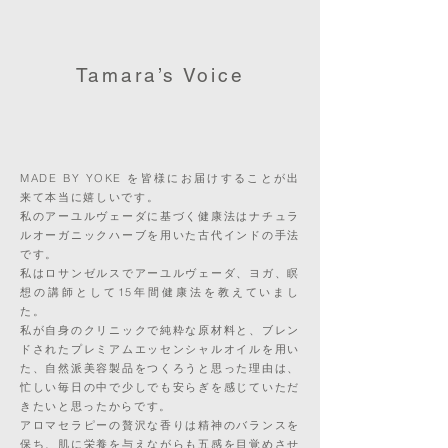
Tamara’s Voice
MADE BY YOKE を皆様にお届けすることが出
来て本当に嬉しいです。
私のアーユルヴェーダに基づく健康法はナチュラ
ルオーガニックハーブを用いた古代インドの手法
です。
私はロサンゼルスでアーユルヴェーダ、ヨガ、瞑
想の講師として15年間健康法を教えていまし
た。
私が自身のクリニックで純粋な原材料と、ブレン
ドされたプレミアムエッセンシャルオイルを用い
た、自然派美容製品をつくろうと思った理由は、
忙しい毎日の中で少しでも安らぎを感じていただ
きたいと思ったからです。
アロマセラピーの贅沢な香りは精神のバランスを
保ち、肌に栄養を与えながらも五感を目覚めさせ