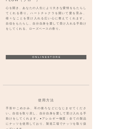
心を開き、あなたの人生により大きな愛情をもたらし
てくれる香り。ハートチャクラを開いて愛を育み、
様々なことを受け入れる広い心に整えてくれます。
自信をもたらし、自分自身を愛して受け入れる手助け
をしてくれる、ローズベースの香り。
O N L I N E S T O R E
使用方法
手首やこめかみ、耳の後ろなどになじませてくださ
い。自信を取り戻し、自分自身を愛して受け入れる手
助けをしてくれます。●アレルギー物質：全ての製品
にナッツを使用しており、製造工場でナッツを取り扱
っています。