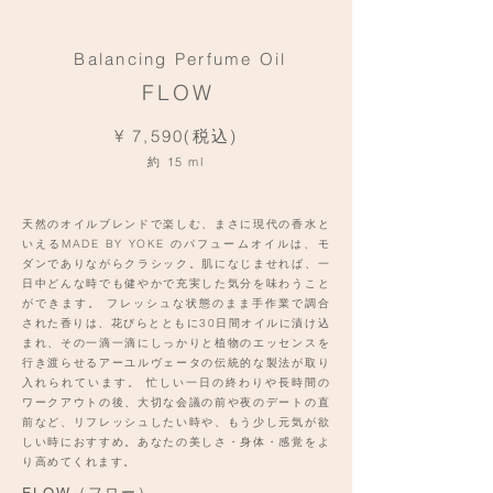
Balancing Perfume Oil
FLOW
¥ 7,590(税込)
約 15 ml
天然のオイルブレンドで楽しむ、まさに現代の香水と
いえるMADE BY YOKE のパフュームオイルは、モ
ダンでありながらクラシック。肌になじませれば、一
日中どんな時でも健やかで充実した気分を味わうこと
ができます。 フレッシュな状態のまま手作業で調合
された香りは、花びらとともに30日間オイルに漬け込
まれ、その一滴一滴にしっかりと植物のエッセンスを
行き渡らせるアーユルヴェータの伝統的な製法が取り
入れられています。 忙しい一日の終わりや長時間の
ワークアウトの後、大切な会議の前や夜のデートの直
前など、リフレッシュしたい時や、もう少し元気が欲
しい時におすすめ。あなたの美しさ・身体・感覚をよ
り高めてくれます。
FLOW（フロー）