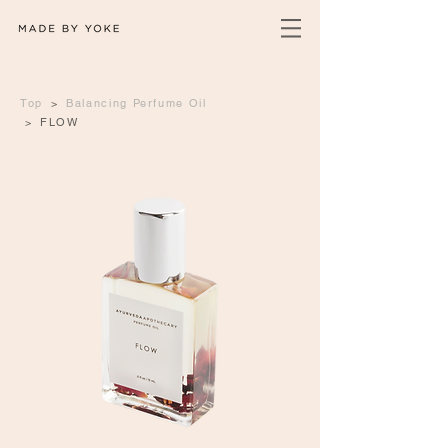
Top
>
Balancing Perfume Oil
>
FLOW