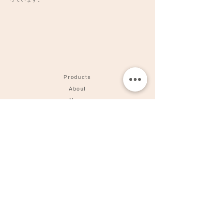
Products
About
News
Contact
Online Store
MADE BY YOKE
Made by yoga teachers, meditation teachers and wellness
practitioners.
SEALED WITH INTENTION
Our products are hand-crafted mindfully and sealed with