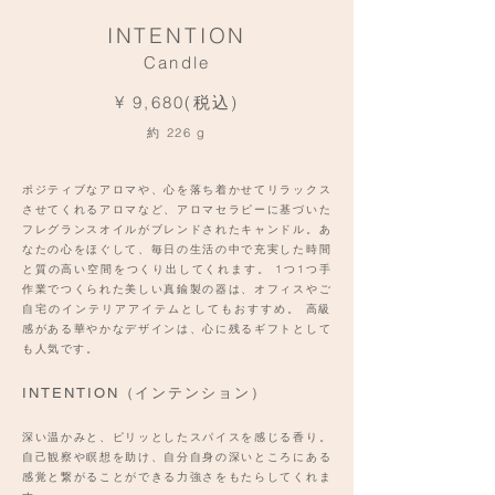
INTENTION
Candle
¥ 9,680(税込)
約 226 g
ポジティブなアロマや、心を落ち着かせてリラックス
させてくれるアロマなど、アロマセラピーに基づいた
フレグランスオイルがブレンドされたキャンドル。あ
なたの心をほぐして、毎日の生活の中で充実した時間
と質の高い空間をつくり出してくれます。 1つ1つ手
作業でつくられた美しい真鍮製の器は、オフィスやご
自宅のインテリアアイテムとしてもおすすめ。 高級
感がある華やかなデザインは、心に残るギフトとして
も人気です。
INTENTION（インテンション）
深い温かみと、ピリッとしたスパイスを感じる香り。
自己観察や瞑想を助け、自分自身の深いところにある
感覚と繋がることができる力強さをもたらしてくれま