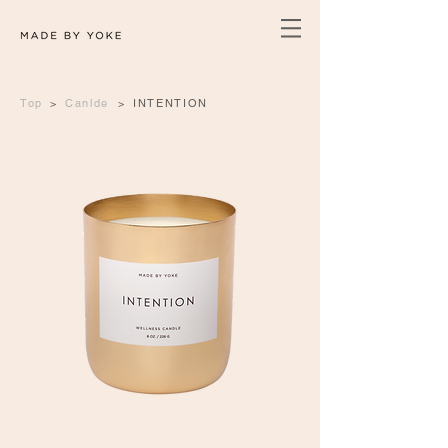
Top
>
Canlde
>
INTENTION