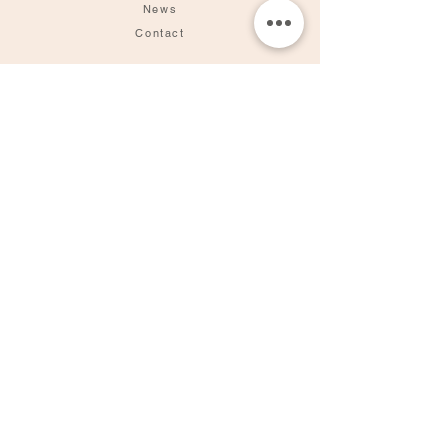
News
Contact
Online Store
MADE BY YOKE
Made by yoga teachers, meditation teachers and wellness
practitioners.
SEALED WITH INTENTION
Our products are hand-crafted mindfully and sealed with
intention.
KOALA KICKS ONLINE STORE
は
Made by Y
oke の公式オンラインストアです。