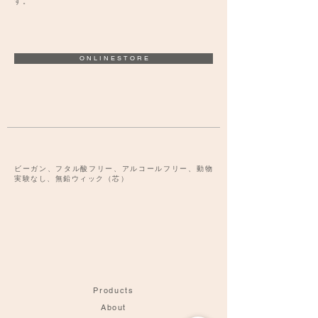
す。
O N L I N E S T O R E
ビーガン、フタル酸フリー、アルコールフリー、動物
実験なし、無鉛ウィック（芯）
Products
About