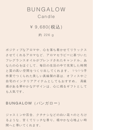
BUNGALOW
Candle
¥ 9,680(税込)
約 226 g
ポジティブなアロマや、心を落ち着かせてリラックス
させてくれるアロマなど、アロマセラピーに基づいた
フレグランスオイルがブレンドされたキャンドル。あ
なたの心をほぐして、毎日の生活の中で充実した時間
と質の高い空間をつくり出してくれます。 1つ1つ手
作業でつくられた美しい真鍮製の器は、オフィスやご
自宅のインテリアアイテムとしてもおすすめ。 高級
感がある華やかなデザインは、心に残るギフトとして
も人気です。
BUNGALOW（バンガロー）
ジャスミンや百合、クチナシなどの白い花々のとろけ
るような、甘くてリッチな香り。穏やかな心地よい時
間へと導いてくれます。