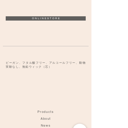
O N L I N E S T O R E
ビーガン、フタル酸フリー、アルコールフリー、動物
実験なし、無鉛ウィック（芯）
Products
About
News